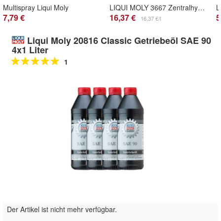
Multispray Liqui Moly
LIQUI MOLY 3667 Zentralhydrauliköl 2500 Hydrauliköl 1 Liter
7,79 €
16,37 €
5
16,37 €/l
Liqui Moly 20816 Classic Getriebeöl SAE 90
4x1 Liter
1
Doppelt antippen zum
vergrößern
Der Artikel ist nicht mehr verfügbar.