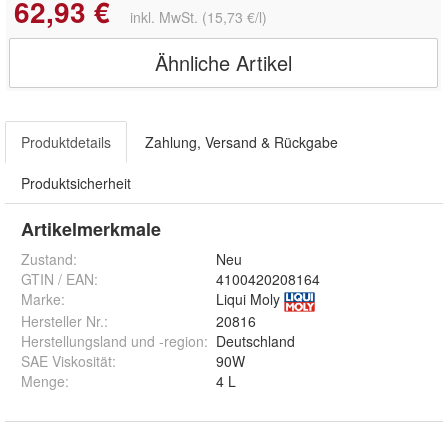
62,93 €
inkl. MwSt. (15,73 €/l)
Ähnliche Artikel
Produktdetails
Zahlung, Versand & Rückgabe
Produktsicherheit
Artikelmerkmale
Zustand:
Neu
GTIN / EAN:
4100420208164
Marke:
Liqui Moly
Hersteller Nr.:
20816
Herstellungsland und -region
:
Deutschland
SAE Viskosität
:
90W
Menge
:
4 L