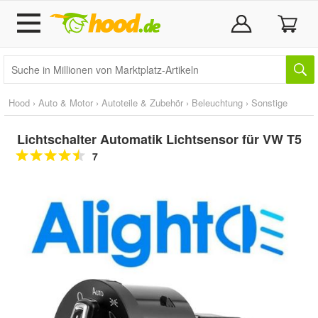
Hood
›
Auto & Motor
›
Autoteile & Zubehör
›
Beleuchtung
›
Sonstige
Lichtschalter Automatik Lichtsensor für VW T5
7