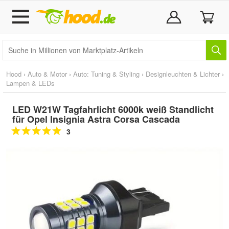
Hood
›
Auto & Motor
›
Auto: Tuning & Styling
›
Designleuchten & Lichter
›
Lampen & LEDs
LED W21W Tagfahrlicht 6000k weiß Standlicht
für Opel Insignia Astra Corsa Cascada
3