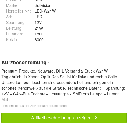
Marke:
Bullvision
Hersteller Nr.:
LED-W21W
Art
:
LED
Spannung
:
12V
Leistung
:
21W
Lummen
:
1800
Kelvin
:
6000
Kurzbeschreibung
*
Premium Produkte, Neuware, DHL Versand 2 Stück W21W
Tagfahrlicht in Xenon Optik Das Set ist für linke und rechte Seite
Unsere Lampen leuchten sind besonders hell und bringen ein
schönes Xenonweiß auf die Straße. Technische Daten: + Spannung:
12V + CAN-Bus Technik + Leistung: 27 SMD pro Lampe + Lumen
...
Mehr
* maschinell aus der Artikelbeschreibung erstellt
Artikelbeschreibung anzeigen