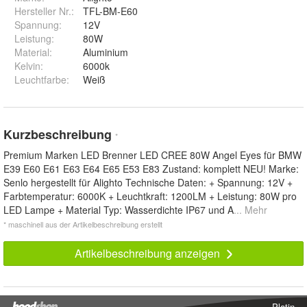
Hersteller Nr.:
TFL-BM-E60
Spannung
:
12V
Leistung
:
80W
Material
:
Aluminium
Kelvin
:
6000k
Leuchtfarbe
:
Weiß
Kurzbeschreibung
*
Premium Marken LED Brenner LED CREE 80W Angel Eyes für BMW
E39 E60 E61 E63 E64 E65 E53 E83 Zustand: komplett NEU! Marke:
Senlo hergestellt für Alighto Technische Daten: + Spannung: 12V +
Farbtemperatur: 6000K + Leuchtkraft: 1200LM + Leistung: 80W pro
LED Lampe + Material Typ: Wasserdichte IP67 und A
... Mehr
* maschinell aus der Artikelbeschreibung erstellt
Artikelbeschreibung anzeigen
Platin