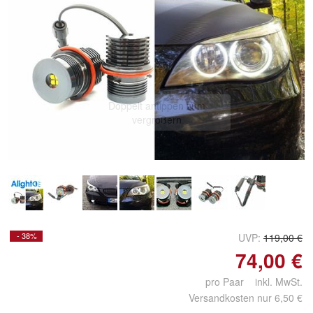
Doppelt antippen zum
vergrößern
- 38%
UVP:
119,00 €
74,00 €
pro Paar inkl. MwSt.
Versandkosten nur 6,50 €