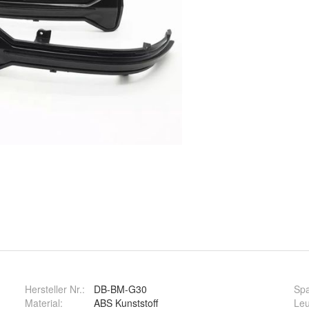
Hersteller Nr.:
DB-BM-G30
Sp
Material
:
ABS Kunststoff
Leu