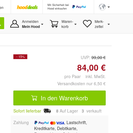
Mit Sicherheit bei
en
Hood einkaufen
Anmelden
Waren-
Merk-
Mein Hood
korb
zettel
- 15%
UVP:
99,00 €
84,00 €
pro Paar inkl. MwSt.
Versandkosten nur 6,50 €
In den Warenkorb
Sofort lieferbar
8
Auf Lager
3
 verkauft
Zahlung
, Lastschrift,
Kreditkarte, Debitkarte,