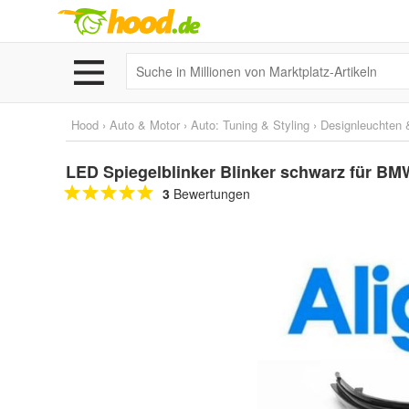
Hood
›
Auto & Motor
›
Auto: Tuning & Styling
›
Designleuchten &
LED Spiegelblinker Blinker schwarz für BM
3
Bewertungen