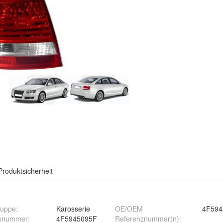
Produktsicherheit
ruppe
:
Karosserie
OE/OEM
4F594
hsnummer
:
4F5945095F
Referenznummer(n)
: