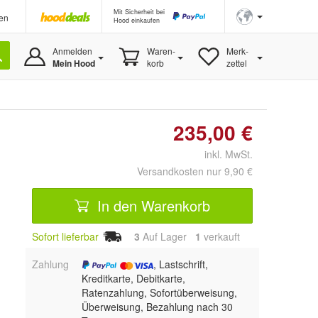
Mit Sicherheit bei
en
Hood einkaufen
Anmelden
Waren-
Merk-
Mein Hood
korb
zettel
235,00 €
inkl. MwSt.
Versandkosten nur 9,90 €
In den Warenkorb
Sofort lieferbar
3
Auf Lager
1
 verkauft
Zahlung
, Lastschrift,
Kreditkarte, Debitkarte,
Ratenzahlung, Sofortüberweisung,
Überweisung, Bezahlung nach 30