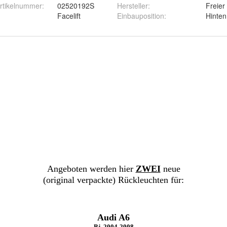
Artikelnummer
:
02520192S
Hersteller
:
Freier
Facelift
Einbauposition
:
Hinten