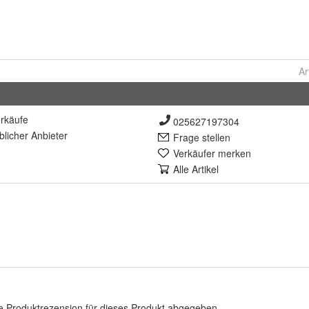
Ar
rkäufe
025627197304
lich
er Anbieter
Frage stellen
Verkäufer merken
Alle Artikel
e Produktrezension für dieses Produkt abgegeben.