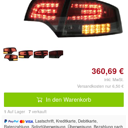
Doppelt antippen zum
vergrößern
360,69 €
inkl. MwSt.
Versandkosten nur 6,50 €
In den Warenkorb
1
Auf Lager
7
 verkauft
, Lastschrift, Kreditkarte, Debitkarte,
Ratenzahlung, Sofortüberweisung, Überweisung, Bezahlung nach