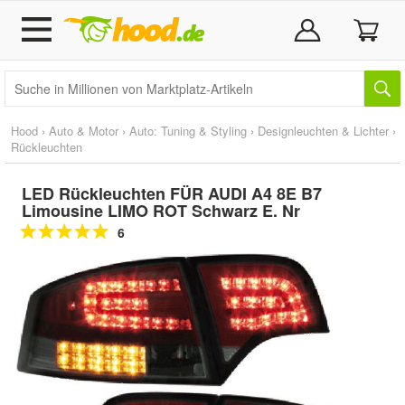
Hood
›
Auto & Motor
›
Auto: Tuning & Styling
›
Designleuchten & Lichter
›
Rückleuchten
LED Rückleuchten FÜR AUDI A4 8E B7
Limousine LIMO ROT Schwarz E. Nr
6