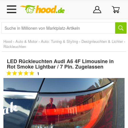
Hood
›
Auto & Motor
›
Auto: Tuning & Styling
›
Designleuchten & Lichter
›
Rückleuchten
LED Rückleuchten Audi A6 4F Limousine in
Rot Smoke Lightbar / 7 Pin. Zugelassen
1