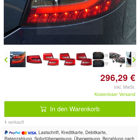
Doppelt antippen zum
vergrößern
296,29 €
inkl. MwSt.
Kostenloser Versand
In den Warenkorb
1
 verkauft
, Lastschrift, Kreditkarte, Debitkarte,
Ratenzahlung, Sofortüberweisung, Überweisung, Bezahlung nach