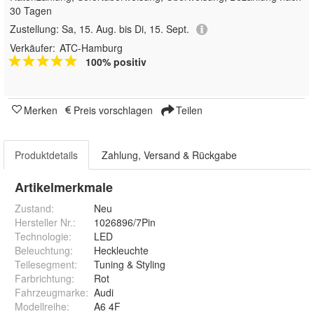
30 Tagen
Zustellung:
Sa, 15. Aug. bis Di, 15. Sept.
Verkäufer:
ATC-Hamburg
100% positiv
Merken
Preis vorschlagen
Teilen
Produktdetails
Zahlung, Versand & Rückgabe
Artikelmerkmale
Zustand:
Neu
Hersteller Nr.:
1026896/7Pin
Technologie
:
LED
Beleuchtung
:
Heckleuchte
Teilesegment
:
Tuning & Styling
Farbrichtung
:
Rot
Fahrzeugmarke
:
Audi
Modellreihe
:
A6 4F