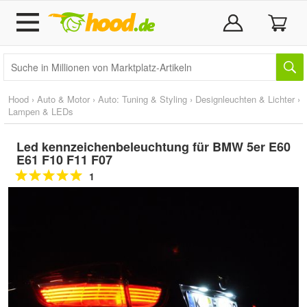
Hood
›
Auto & Motor
›
Auto: Tuning & Styling
›
Designleuchten & Lichter
›
Lampen & LEDs
Led kennzeichenbeleuchtung für BMW 5er E60
E61 F10 F11 F07
1