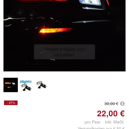
Doppelt antippen zum
vergrößern
- 27%
30,00 €
22,00 €
pro Paar inkl. MwSt.
Versandkosten nur 6,50 €