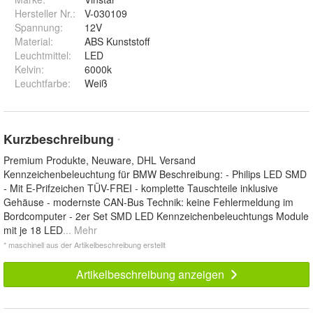
Hersteller Nr.:
V-030109
Spannung
:
12V
Material
:
ABS Kunststoff
Leuchtmittel
:
LED
Kelvin
:
6000k
Leuchtfarbe
:
Weiß
Kurzbeschreibung
*
Premium Produkte, Neuware, DHL Versand
Kennzeichenbeleuchtung für BMW Beschreibung: - Philips LED SMD
- Mit E-Prifzeichen TÜV-FREI - komplette Tauschteile inklusive
Gehäuse - modernste CAN-Bus Technik: keine Fehlermeldung im
Bordcomputer - 2er Set SMD LED Kennzeichenbeleuchtungs Module
mit je 18 LED
... Mehr
* maschinell aus der Artikelbeschreibung erstellt
Artikelbeschreibung anzeigen