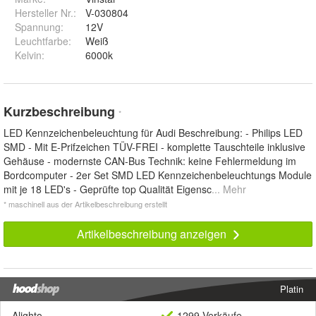
Hersteller Nr.:
V-030804
Spannung
:
12V
Leuchtfarbe
:
Weiß
Kelvin
:
6000k
Kurzbeschreibung
*
LED Kennzeichenbeleuchtung für Audi Beschreibung: - Philips LED
SMD - Mit E-Prifzeichen TÜV-FREI - komplette Tauschteile inklusive
Gehäuse - modernste CAN-Bus Technik: keine Fehlermeldung im
Bordcomputer - 2er Set SMD LED Kennzeichenbeleuchtungs Module
mit je 18 LED's - Geprüfte top Qualität Eigensc
... Mehr
* maschinell aus der Artikelbeschreibung erstellt
Artikelbeschreibung anzeigen
Platin
Alighto
1299 Verkäufe