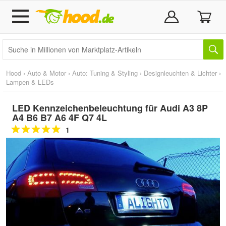
Hood
›
Auto & Motor
›
Auto: Tuning & Styling
›
Designleuchten & Lichter
›
Lampen & LEDs
LED Kennzeichenbeleuchtung für Audi A3 8P
A4 B6 B7 A6 4F Q7 4L
1