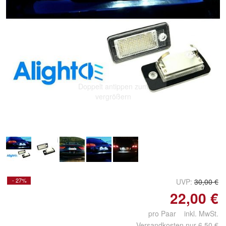
Doppelt antippen zum
vergrößern
- 27%
UVP:
30,00 €
22,00 €
pro Paar inkl. MwSt.
Versandkosten nur 6,50 €