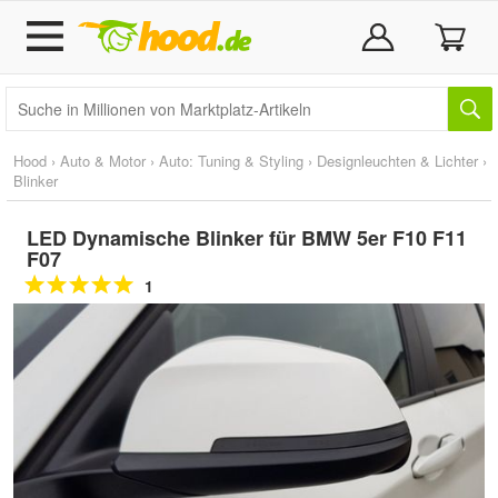
Hood
›
Auto & Motor
›
Auto: Tuning & Styling
›
Designleuchten & Lichter
›
Blinker
LED Dynamische Blinker für BMW 5er F10 F11
F07
1