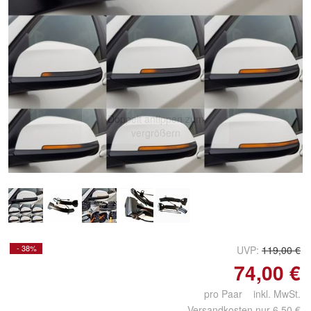
Doppelt antippen zum
vergrößern
- 38%
UVP:
119,00 €
74,00 €
pro Paar inkl. MwSt.
Versandkosten nur 6,50 €