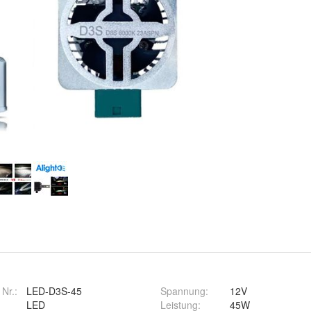
 Nr.:
LED-D3S-45
Spannung
:
12V
LED
Leistung
:
45W