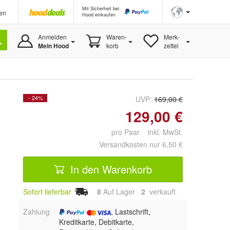
Mit Sicherheit bei
en
Hood einkaufen
Anmelden
Waren-
Merk-
Mein Hood
korb
zettel
- 24%
UVP:
169,00 €
129,00 €
pro Paar inkl. MwSt.
Versandkosten nur 6,50 €
In den Warenkorb
Sofort lieferbar
8
Auf Lager
2
 verkauft
Zahlung
, Lastschrift,
Kreditkarte, Debitkarte,