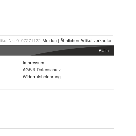
tikel Nr.:
0107271122
Melden
|
Ähnlichen
Artikel verkaufen
Platin
Impressum
AGB
&
Datenschutz
Widerrufsbelehrung