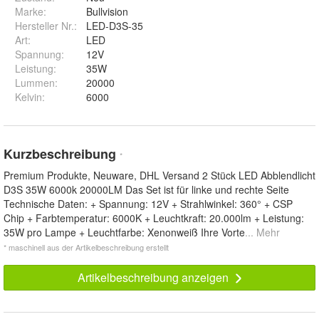
Marke:
Bullvision
Hersteller Nr.:
LED-D3S-35
Art
:
LED
Spannung
:
12V
Leistung
:
35W
Lummen
:
20000
Kelvin
:
6000
Kurzbeschreibung
*
Premium Produkte, Neuware, DHL Versand 2 Stück LED Abblendlicht
D3S 35W 6000k 20000LM Das Set ist für linke und rechte Seite
Technische Daten: + Spannung: 12V + Strahlwinkel: 360° + CSP
Chip + Farbtemperatur: 6000K + Leuchtkraft: 20.000lm + Leistung:
35W pro Lampe + Leuchtfarbe: Xenonweiß Ihre Vorte
... Mehr
* maschinell aus der Artikelbeschreibung erstellt
Artikelbeschreibung anzeigen