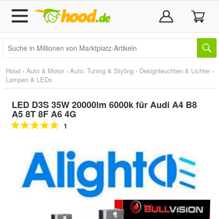
Hood
›
Auto & Motor
›
Auto: Tuning & Styling
›
Designleuchten & Lichter
›
Lampen & LEDs
LED D3S 35W 20000lm 6000k für Audi A4 B8
A5 8T 8F A6 4G
1