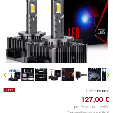
Doppelt antippen zum
vergrößern
- 25%
UVP:
169,00 €
127,00 €
pro Paar inkl. MwSt.
Versandkosten nur 6,50 €