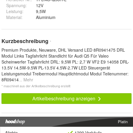
Spannung
:
12V
Leistung
:
9,5W
Material
:
Aluminium
Kurzbeschreibung
*
Premium Produkte, Neuware, DHL Versand LED 8R0941475 DRL
Modul Links Tagfahrlicht Standlicht für Audi Q5 Für Valeo
Scheinwerfer Tagfahrlicht DRL: 9,5W PL: 2,7 W VF2 E9 14058 DRL-
13.5V 14.5W-9.5W PL-13.5V 4.5W-2.7W LED Steuergerät
Leistungsmodul Treibermodul Hauptlichtmodul Modul Teilenummer:
8R09414
... Mehr
* maschinell aus der Artikelbeschreibung erstellt
Artikelbeschreibung anzeigen
Platin
Alighto
1299 Verkäufe