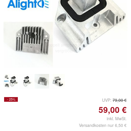
Doppelt antippen zum
vergrößern
- 25%
UVP:
79,00 €
59,00 €
inkl. MwSt.
Versandkosten nur 6,50 €