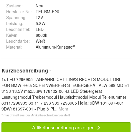
Zustand:
Neu
Hersteller Nr.:
TFL-BM-F20
Spannung
:
12V
Leistung
:
5.8W
Leuchtmittel
:
LED
Kelvin
:
6000k
Leuchtfarbe
:
Weiß
Material
:
Aluminium/Kunststoff
Kurzbeschreibung
*
1x LED 7296905 TAGFAHRLICHT LINKS RECHTS MODUL DRL
FÜR BMW Hella SCHEINWERFER STEUERGERÄT ALW 599 MD E1
3133 13.5V max.5.8w 178422-00 4a LED Steuergerät
Leistungsmodul Treibermodul Hauptlichtmodul Modul Teilenummer:
63117296905 63 11 7 296 905 7296905 Hella: 9DW 181 697-001
9DW181697-001 - Plug & Pl
... Mehr
* maschinell aus der Artikelbeschreibung erstellt
Artikelbeschreibung anzeigen