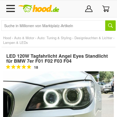
Hood
›
Auto & Motor
›
Auto: Tuning & Styling
›
Designleuchten & Lichter
›
Lampen & LEDs
LED 120W Tagfahrlicht Angel Eyes Standlicht
für BMW 7er F01 F02 F03 F04
18