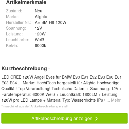
Artikelmerkmale
Zustand:
Neu
Marke:
Alighto
Hersteller Nr.:
AE-BM-H8-120W
Spannung
:
12V
Leistung
:
120W
Leuchtfarbe
:
Weiß
Kelvin
:
6000k
Kurzbeschreibung
*
LED CREE 120W Angel Eyes für BMW E90 E91 E92 E93 E60 E61
E63 E64 ... Marke: HochiTech hergestellt für Alighto Hochwertige
Qualität! Top Verarbeitung! Technische Daten: + Spannung: 12V +
Farbtemperatur: 6000K Weiß + Leuchtkraft: 1800LM + Leistung:
120W pro LED Lampe + Material Typ: Wasserdichte IP67
... Mehr
* maschinell aus der Artikelbeschreibung erstellt
Artikelbeschreibung anzeigen