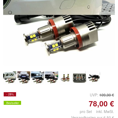
Doppelt antippen zum
vergrößern
- 28%
UVP:
109,00 €
78,00 €
Bestseller
pro Set inkl. MwSt.
Versandkosten nur 6,50 €