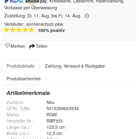
,
, Kreditkarte, Lastschrift, Ratenzahlung,
Vorkasse per Überweisung
Zustellung:
Di, 11. Aug. bis Fr, 14. Aug.
Verkäufer:
sonnenschutz-pkw
100% positiv
Merken
Teilen
Produktdetails
Zahlung, Versand & Rückgabe
Produktsicherheit
Artikelmerkmale
Zustand:
Neu
GTIN / EAN:
5015399653534
Marke:
RGM
Hersteller Nr.:
RBP353
Länge (ca.):
:
123,5 cm
Breite (ca.):
:
12,5 cm