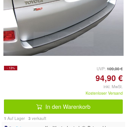
Doppelt antippen zum
vergrößern
- 13%
UVP:
109,00 €
94,90 €
inkl. MwSt.
Kostenloser Versand
In den Warenkorb
1
Auf Lager
3
 verkauft