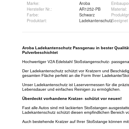
Marke:
Aroba
Einbaupos
Hersteller Nr.:
AR1252-PB
Material
:
Farbe
:
Schwarz
Produktg
Produktart
:
Ladekantenschutz
Geeignet 