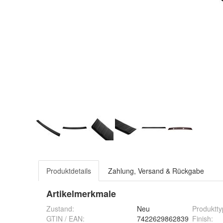
Produktdetails
Zahlung, Versand & Rückgabe
Artikelmerkmale
Zustand:
Neu
Produktty
GTIN / EAN:
7422629862839
Finish
: