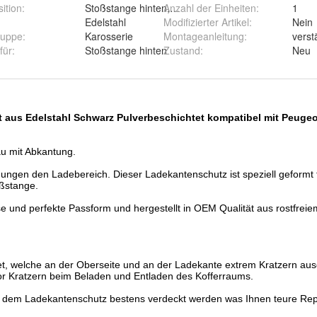
ition
:
Stoßstange hinten, Stoßfänger hinten, Oben, Unten
Anzahl der Einheiten
:
1
Edelstahl
Modifizierter Artikel
:
Nein
ruppe
:
Karosserie
Montageanleitung
:
verst
für
:
Stoßstange hinten
Zustand
:
Neu