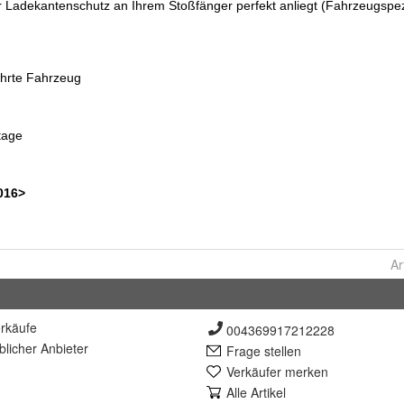
Ar
rkäufe
004369917212228
lich
er Anbieter
Frage stellen
Verkäufer merken
Alle Artikel