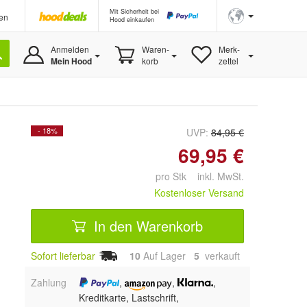
Mit Sicherheit bei
en
Hood einkaufen
Anmelden
Waren-
Merk-
Mein Hood
korb
zettel
- 18%
UVP:
84,95 €
69,95 €
pro Stk inkl. MwSt.
Kostenloser Versand
In den Warenkorb
Sofort lieferbar
10
Auf Lager
5
 verkauft
Zahlung
,
,
,
Kreditkarte, Lastschrift,