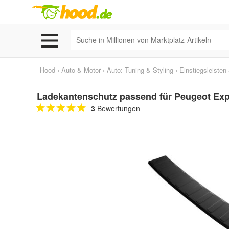
Hood
›
Auto & Motor
›
Auto: Tuning & Styling
›
Einstiegsleiste
Ladekantenschutz passend für Peugeot Expe
3
Bewertungen