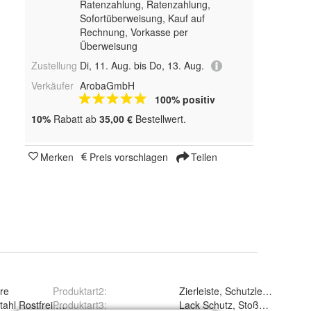
Ratenzahlung,
Ratenzahlung,
Sofortüberweisung,
Kauf auf
Rechnung, Vorkasse per
Überweisung
Zustellung
Di, 11. Aug. bis Do, 13. Aug.
Verkäufer
ArobaGmbH
100% positiv
10%
Rabatt ab
35,00 €
Bestellwert.
Merken
Preis vorschlagen
Teilen
re
Produktart2
:
Zierleiste, Schutzleiste
tahl Rostfrei V2A, Pulverbeschichtet
Produktart3
:
Lack Schutz, Stoßstangen Abd