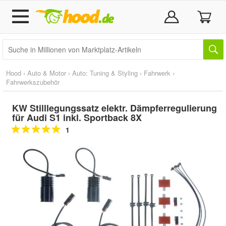
Hood
›
Auto & Motor
›
Auto: Tuning & Styling
›
Fahrwerk
›
Fahrwerkszubehör
KW Stilllegungssatz elektr. Dämpferregulierung
für Audi S1 inkl. Sportback 8X
1