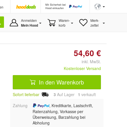
Mit Sicherheit bei
en
Hood einkaufen
Anmelden
Waren-
Merk-
Mein Hood
korb
zettel
54,60 €
inkl. MwSt.
Kostenloser Versand
In den Warenkorb
Sofort lieferbar
3
Auf Lager
1
 verkauft
Zahlung
, Kreditkarte, Lastschrift,
Ratenzahlung, Vorkasse per
Überweisung, Barzahlung bei
Abholung