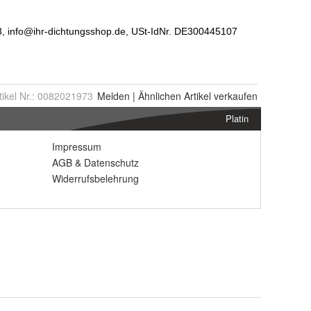
tikel Nr.:
0082021973
Melden
|
Ähnlichen
Artikel verkaufen
Platin
Impressum
AGB
&
Datenschutz
Widerrufsbelehrung