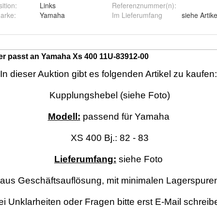
ition
:
Links
Referenznummer(n)
:
marke
:
Yamaha
Im Lieferumfang
siehe Artik