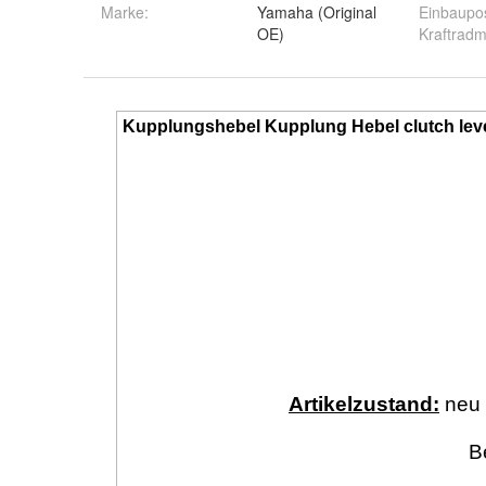
Marke
:
Yamaha (Original
Einbaupos
OE)
Kraftrad