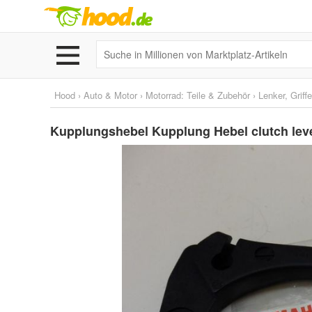
Hood
›
Auto & Motor
›
Motorrad: Teile & Zubehör
›
Lenker, Griff
Kupplungshebel Kupplung Hebel clutch lev