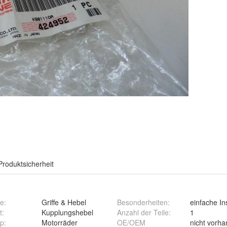
Produktsicherheit
pe
:
Griffe & Hebel
Besonderheiten
:
einfache Ins
t
:
Kupplungshebel
Anzahl der Teile
:
1
yp
:
Motorräder
OE/OEM
nicht vorh