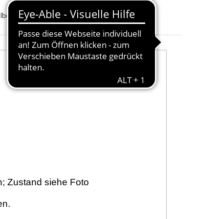
Referenznummer(n)
Kupplungsgriff
elbeschreibung
OEM
: