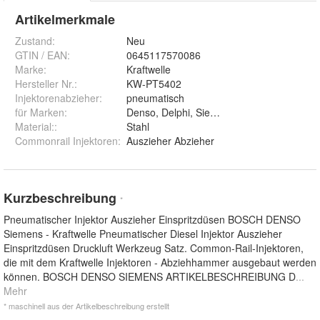
Artikelmerkmale
Zustand:
Neu
GTIN / EAN:
0645117570086
Marke:
Kraftwelle
Hersteller Nr.:
KW-PT5402
Injektorenabzieher
:
pneumatisch
für Marken
:
Denso, Delphi, Siemens, Bosch
Material:
:
Stahl
Commonrail Injektoren
:
Auszieher Abzieher
Kurzbeschreibung
*
Pneumatischer Injektor Auszieher Einspritzdüsen BOSCH DENSO
Siemens - Kraftwelle Pneumatischer Diesel Injektor Auszieher
Einspritzdüsen Druckluft Werkzeug Satz. Common-Rail-Injektoren,
die mit dem Kraftwelle Injektoren - Abziehhammer ausgebaut werden
können. BOSCH DENSO SIEMENS ARTIKELBESCHREIBUNG D
...
Mehr
* maschinell aus der Artikelbeschreibung erstellt