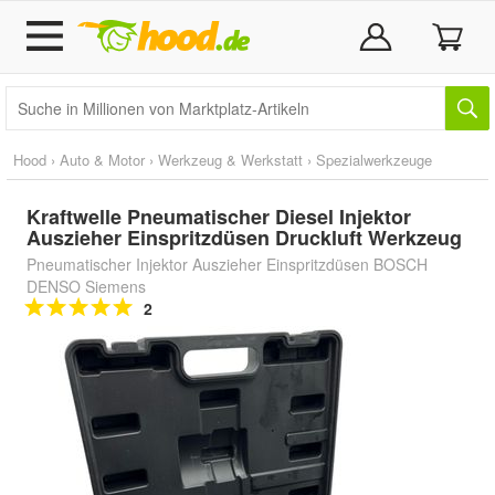
Hood
›
Auto & Motor
›
Werkzeug & Werkstatt
›
Spezialwerkzeuge
Kraftwelle Pneumatischer Diesel Injektor
Auszieher Einspritzdüsen Druckluft Werkzeug
Pneumatischer Injektor Auszieher Einspritzdüsen BOSCH
DENSO Siemens
2