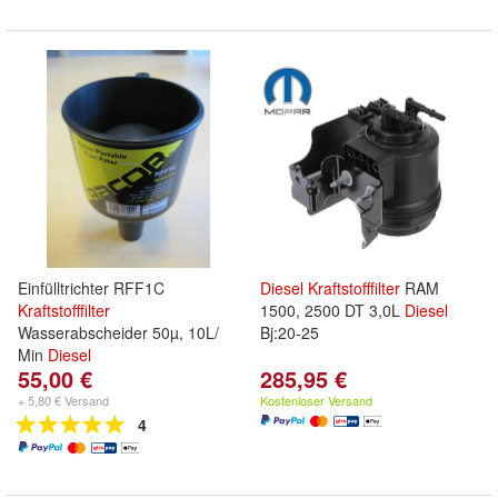
Einfülltrichter RFF1C
Diesel
Kraftstofffilter
RAM
Kraftstofffilter
1500, 2500 DT 3,0L
Diesel
Wasserabscheider 50µ, 10L/
Bj:20-25
Min
Diesel
55,00 €
285,95 €
+ 5,80 € Versand
Kostenloser Versand
4