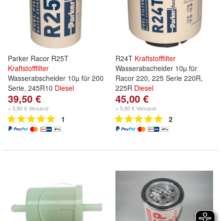
Parker Racor R25T
R24T
Kraftstofffilter
Kraftstofffilter
Wasserabscheider 10µ für
Wasserabscheider 10µ für 200
Racor 220, 225 Serie 220R,
Serie, 245R10
Diesel
225R
Diesel
39,50 €
45,00 €
+ 5,80 € Versand
+ 5,80 € Versand
1
2