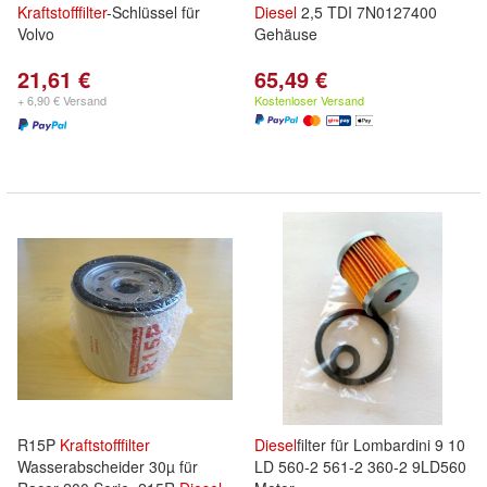
Kraftstofffilter
-Schlüssel für
Diesel
2,5 TDI 7N0127400
Volvo
Gehäuse
21,61 €
65,49 €
+ 6,90 € Versand
Kostenloser Versand
R15P
Kraftstofffilter
Diesel
filter für Lombardini 9 10
Wasserabscheider 30µ für
LD 560-2 561-2 360-2 9LD560