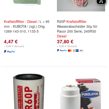
Kraftstofffilter
-
Diesel
/ L = 95
R25P
Kraftstofffilter
mm - KUBOTA / (vgl.) Orig.
Wasserabscheider 30µ für
1269-143-010, 1133-5
Racor 200 Serie, 245R30
Diesel
4,47 €
37,80 €
+ 6,90 € Versand
+ 5,80 € Versand