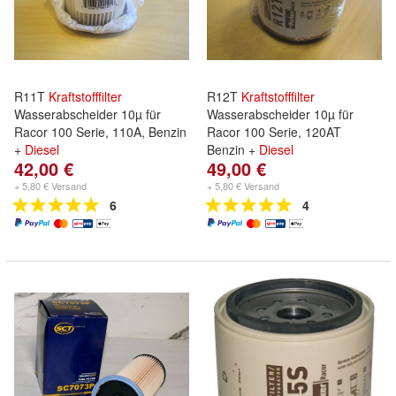
R11T
Kraftstofffilter
R12T
Kraftstofffilter
Wasserabscheider 10µ für
Wasserabscheider 10µ für
Racor 100 Serie, 110A, Benzin
Racor 100 Serie, 120AT
+
Diesel
Benzin +
Diesel
42,00 €
49,00 €
+ 5,80 € Versand
+ 5,80 € Versand
6
4