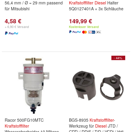
56,4 mm / Ø = 29 mm passend
Kraftstofffilter
Diesel
Halter
für Mitsubishi
5Q0127401A + 3x Schläuche
4,58 €
149,99 €
+ 6,90 € Versand
Kostenloser Versand
- 44%
Racor 500FG10MTC
BGS-8935
Kraftstofffilter
-
Kraftstofffilter
Werkzeug für
Diesel
JTD /
Wasserabscheider 10 Mikron
CDTi / DDiS / TiD / VCDi / Hdi