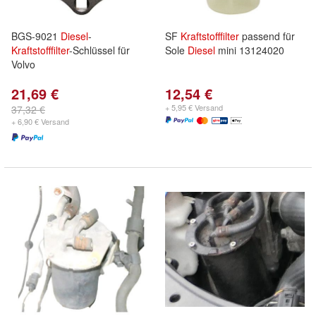
BGS-9021
Diesel
-
SF
Kraftstofffilter
passend für
Kraftstofffilter
-Schlüssel für
Sole
Diesel
mini 13124020
Volvo
21,69 €
12,54 €
+ 5,95 € Versand
37,32 €
+ 6,90 € Versand