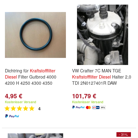
Dichtring für
Kraftstofffilter
VW Crafter 7C MAN TGE
Diesel
Filter Gutbrod 4000
Kraftstofffilter
Diesel
Halter 2,0
4200 H 4250 4300 4350
TDI 2N0127401R DAW
4,95 €
101,79 €
Kostenloser Versand
Kostenloser Versand
4
- 31%