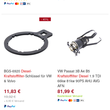
- 41%
BGS-6920
Diesel
-
VW Passat 3B A4 B5
Kraftstofffilter
-Schlüssel für VW
Kraftstofffilter
Diesel
1.9 TDI
& Volvo
66kw 81kw 90PS AHU AVG
AFN
11,83 €
81,99 €
Kostenloser Versand
19,92 €
+ 6,90 € Versand