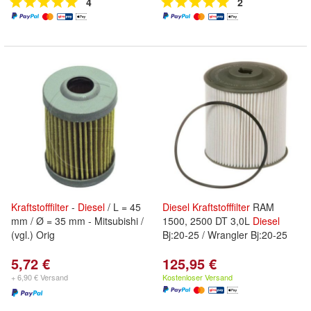
4
2
Kraftstofffilter
-
Diesel
/ L = 45
Diesel
Kraftstofffilter
RAM
mm / Ø = 35 mm - Mitsubishi /
1500, 2500 DT 3,0L
Diesel
(vgl.) Orig
Bj:20-25 / Wrangler Bj:20-25
5,72 €
125,95 €
+ 6,90 € Versand
Kostenloser Versand