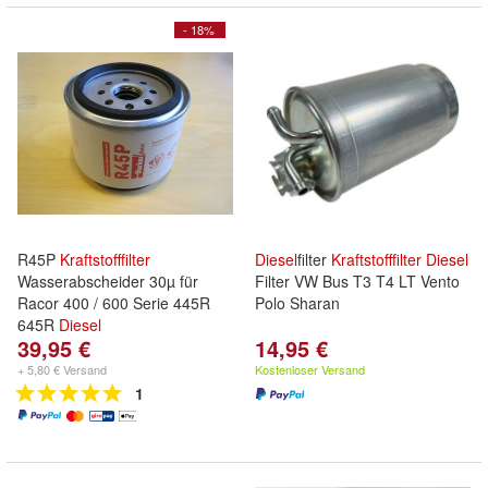
- 18%
R45P
Kraftstofffilter
Diesel
filter
Kraftstofffilter
Diesel
Wasserabscheider 30µ für
Filter VW Bus T3 T4 LT Vento
Racor 400 / 600 Serie 445R
Polo Sharan
645R
Diesel
39,95 €
14,95 €
+ 5,80 € Versand
Kostenloser Versand
1