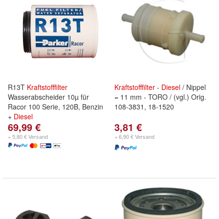
R13T
Kraftstofffilter
Kraftstofffilter
-
Diesel
/ Nippel
Wasserabscheider 10µ für
= 11 mm - TORO / (vgl.) Orig.
Racor 100 Serie, 120B, Benzin
108-3831, 18-1520
+
Diesel
69,99 €
3,81 €
+ 5,80 € Versand
+ 6,90 € Versand