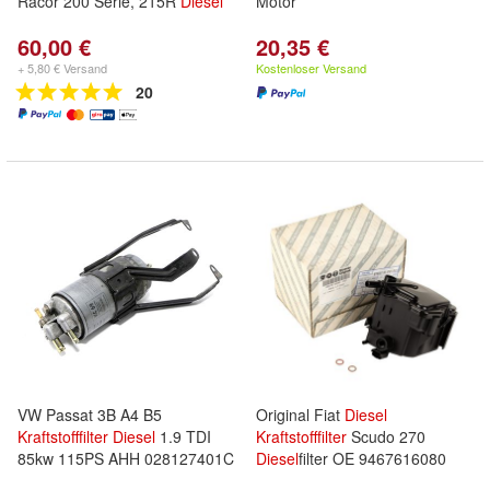
Racor 200 Serie, 215R
Diesel
Motor
60,00 €
20,35 €
+ 5,80 € Versand
Kostenloser Versand
20
VW Passat 3B A4 B5
Original Fiat
Diesel
Kraftstofffilter
Diesel
1.9 TDI
Kraftstofffilter
Scudo 270
85kw 115PS AHH 028127401C
Diesel
filter OE 9467616080