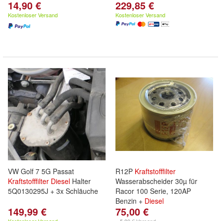
14,90 €
229,85 €
Kostenloser Versand
Kostenloser Versand
VW Golf 7 5G Passat
R12P
Kraftstofffilter
Kraftstofffilter
Diesel
Halter
Wasserabscheider 30µ für
5Q0130295J + 3x Schläuche
Racor 100 Serie, 120AP
Benzin +
Diesel
149,99 €
75,00 €