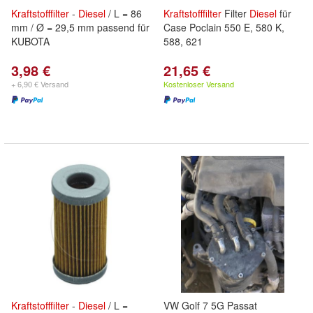
Kraftstofffilter
-
Diesel
/ L = 86
Kraftstofffilter
Filter
Diesel
für
mm / Ø = 29,5 mm passend für
Case Poclain 550 E, 580 K,
KUBOTA
588, 621
3,98 €
21,65 €
+ 6,90 € Versand
Kostenloser Versand
Kraftstofffilter
-
Diesel
/ L =
VW Golf 7 5G Passat