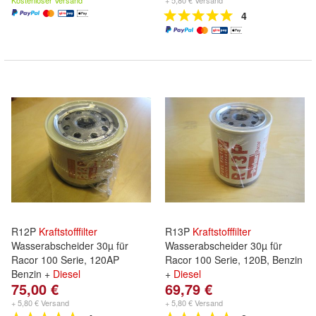
Kostenloser Versand
+ 5,80 € Versand
4
R12P
Kraftstofffilter
R13P
Kraftstofffilter
Wasserabscheider 30µ für
Wasserabscheider 30µ für
Racor 100 Serie, 120AP
Racor 100 Serie, 120B, Benzin
Benzin +
Diesel
+
Diesel
75,00 €
69,79 €
+ 5,80 € Versand
+ 5,80 € Versand