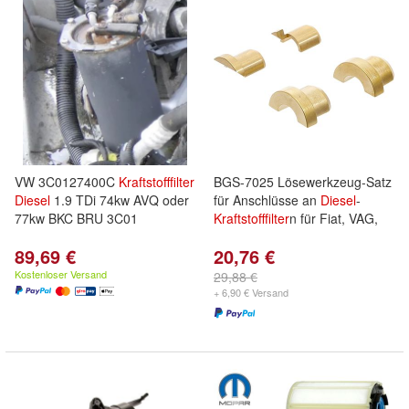
VW 3C0127400C
Kraftstofffilter
BGS-7025 Lösewerkzeug-Satz
Diesel
1.9 TDi 74kw AVQ oder
für Anschlüsse an
Diesel
-
77kw BKC BRU 3C01
Kraftstofffilter
n für Fiat, VAG,
89,69 €
20,76 €
Kostenloser Versand
29,88 €
+ 6,90 € Versand