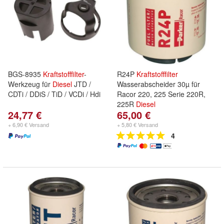
BGS-8935
Kraftstofffilter
-
R24P
Kraftstofffilter
Werkzeug für
Diesel
JTD /
Wasserabscheider 30µ für
CDTi / DDiS / TiD / VCDi / Hdi
Racor 220, 225 Serie 220R,
225R
Diesel
24,77 €
65,00 €
+ 6,90 € Versand
+ 5,80 € Versand
4