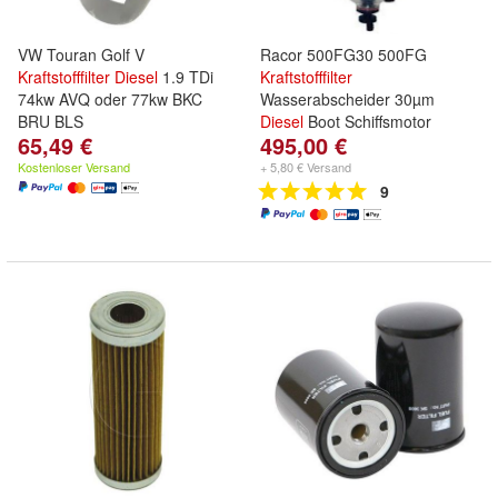
VW Touran Golf V
Racor 500FG30 500FG
Kraftstofffilter
Diesel
1.9 TDi
Kraftstofffilter
74kw AVQ oder 77kw BKC
Wasserabscheider 30µm
BRU BLS
Diesel
Boot Schiffsmotor
65,49 €
495,00 €
Kostenloser Versand
+ 5,80 € Versand
9