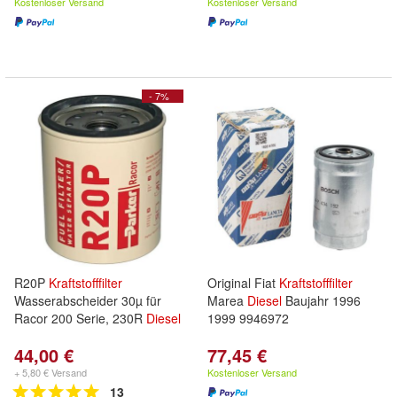
Kostenloser Versand
Kostenloser Versand
- 7%
R20P
Kraftstofffilter
Original Fiat
Kraftstofffilter
Wasserabscheider 30µ für
Marea
Diesel
Baujahr 1996
Racor 200 Serie, 230R
Diesel
1999 9946972
44,00 €
77,45 €
+ 5,80 € Versand
Kostenloser Versand
13