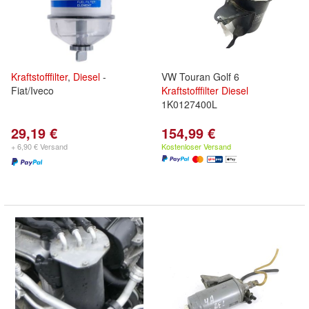
Kraftstofffilter
,
Diesel
-
VW Touran Golf 6
Fiat/Iveco
Kraftstofffilter
Diesel
1K0127400L
29,19 €
154,99 €
+ 6,90 € Versand
Kostenloser Versand