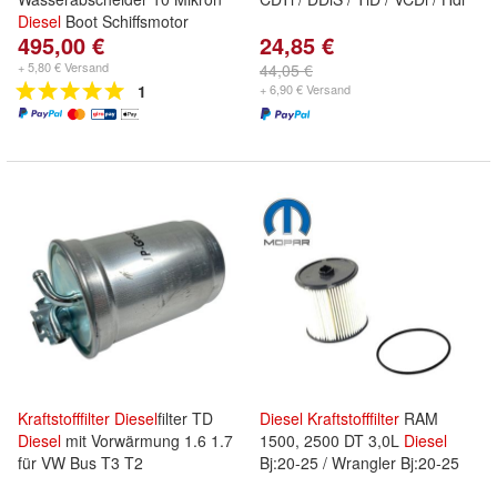
Diesel
Boot Schiffsmotor
495,00 €
24,85 €
+ 5,80 € Versand
44,05 €
1
+ 6,90 € Versand
Kraftstofffilter
Diesel
filter TD
Diesel
Kraftstofffilter
RAM
Diesel
mit Vorwärmung 1.6 1.7
1500, 2500 DT 3,0L
Diesel
für VW Bus T3 T2
Bj:20-25 / Wrangler Bj:20-25