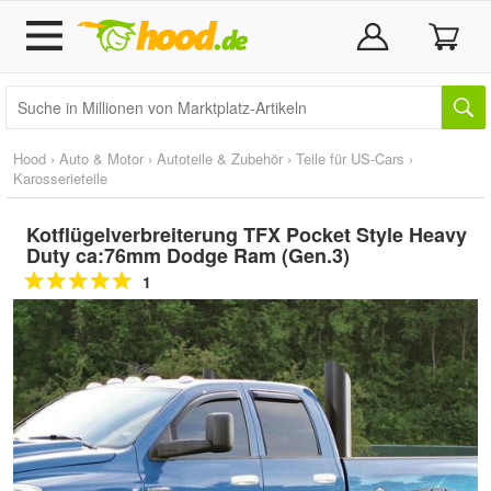
Hood
›
Auto & Motor
›
Autoteile & Zubehör
›
Teile für US-Cars
›
Karosserieteile
Kotflügelverbreiterung TFX Pocket Style Heavy
Duty ca:76mm Dodge Ram (Gen.3)
1