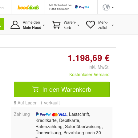
Mit Sicherheit bei
en
Hood einkaufen
Anmelden
Waren-
Merk-
Mein Hood
korb
zettel
1.198,69 €
inkl. MwSt.
Kostenloser Versand
In den Warenkorb
5
Auf Lager
1
 verkauft
Zahlung
, Lastschrift,
Kreditkarte, Debitkarte,
Ratenzahlung, Sofortüberweisung,
Überweisung, Bezahlung nach 30