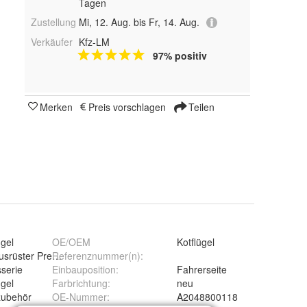
Tagen
Zustellung
Mi, 12. Aug. bis Fr, 14. Aug.
Verkäufer
Kfz-LM
97% positiv
Merken
Preis vorschlagen
Teilen
ügel
OE/OEM
Kotflügel
usrüster Premium Qualität
Referenznummer(n)
:
serie
Einbauposition
:
Fahrerseite
ügel
Farbrichtung
:
neu
zubehör
OE-Nummer
:
A2048800118