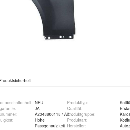
Produktsicherheit
enbeschaffenheit
:
NEU
Produkttyp
:
Kotfl
rgarantie
:
JA
Qualität
:
Ersta
hsnummer
:
A2048800118 / A2048801318
Produktgruppe
:
Karos
uigkeit
:
Hohe
Produktart
:
Kotfl
Passgenauigkeit
Hersteller
:
Auto