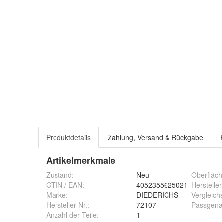
Produktdetails
Zahlung, Versand & Rückgabe
Artikelmerkmale
Zustand:
Neu
Oberfläch
GTIN / EAN:
4052355625021
Herstelle
Marke:
DIEDERICHS
Vergleic
Hersteller Nr.:
72107
Passgena
Anzahl der Teile
:
1