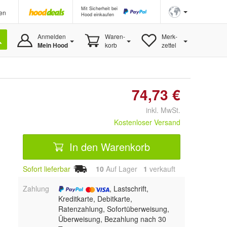
Mit Sicherheit bei
en
Hood einkaufen
Anmelden
Waren-
Merk-
Mein Hood
korb
zettel
74,73 €
inkl. MwSt.
Kostenloser Versand
In den Warenkorb
Sofort lieferbar
10
Auf Lager
1
 verkauft
Zahlung
, Lastschrift,
Kreditkarte, Debitkarte,
Ratenzahlung, Sofortüberweisung,
Überweisung, Bezahlung nach 30