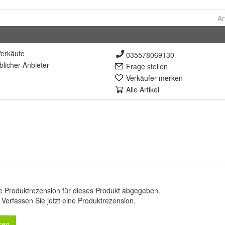
Ar
erkäufe
035578069130
lich
er Anbieter
Frage stellen
Verkäufer merken
Alle Artikel
e Produktrezension für dieses Produkt abgegeben.
.
Verfassen Sie jetzt eine Produktrezension
.
sen