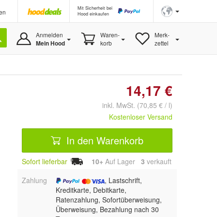
Mit Sicherheit bei
en
Hood einkaufen
Anmelden
Waren-
Merk-
Mein Hood
korb
zettel
14,17 €
inkl. MwSt. (70,85 € / l)
Kostenloser Versand
In den Warenkorb
Sofort lieferbar
10+
Auf Lager
3
 verkauft
Zahlung
, Lastschrift,
Kreditkarte, Debitkarte,
Ratenzahlung, Sofortüberweisung,
Überweisung, Bezahlung nach 30