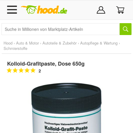
Hood
›
Auto & Motor
›
Autoteile & Zubehör
›
Autopflege & Wartung
›
Schmierstoffe
Kolloid-Grafitpaste, Dose 650g
2