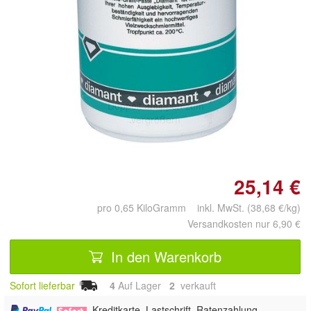
Doppelt antippen zum
vergrößern
25,14 €
pro 0,65 KiloGramm inkl. MwSt. (38,68 €/kg)
Versandkosten nur 6,90 €
In den Warenkorb
Sofort lieferbar
4
Auf Lager
2
 verkauft
,
, Kreditkarte, Lastschrift, Ratenzahlung,