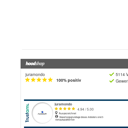
juramondo
5114 V
100% positiv
Gewerb