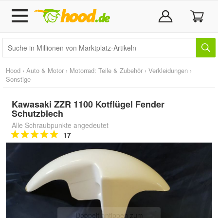
Hood
›
Auto & Motor
›
Motorrad: Teile & Zubehör
›
Verkleidungen
›
Sonstige
Kawasaki ZZR 1100 Kotflügel Fender
Schutzblech
Alle Schraubpunkte angedeutet
17
Doppelt antippen zum