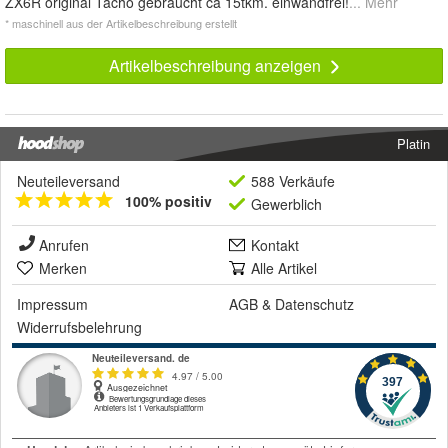
ZX6R original Tacho gebraucht ca 15tkm. einwandfrei!
... Mehr
* maschinell aus der Artikelbeschreibung erstellt
Artikelbeschreibung anzeigen
Platin
Neuteileversand
588 Verkäufe
100% positiv
Gewerblich
Anrufen
Kontakt
Merken
Alle Artikel
Impressum
AGB
&
Datenschutz
Widerrufsbelehrung