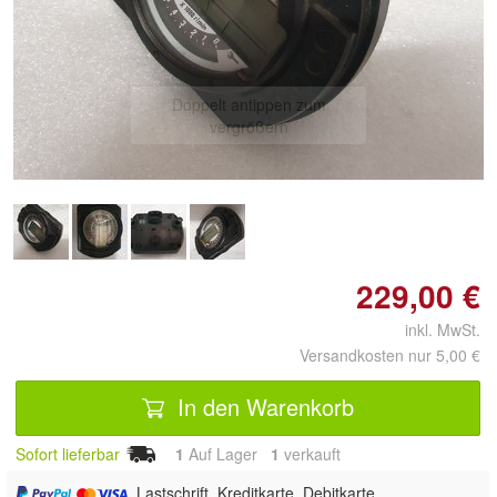
Doppelt antippen zum
vergrößern
229,00 €
inkl. MwSt.
Versandkosten nur 5,00 €
In den Warenkorb
Sofort lieferbar
1
Auf Lager
1
 verkauft
, Lastschrift, Kreditkarte, Debitkarte,