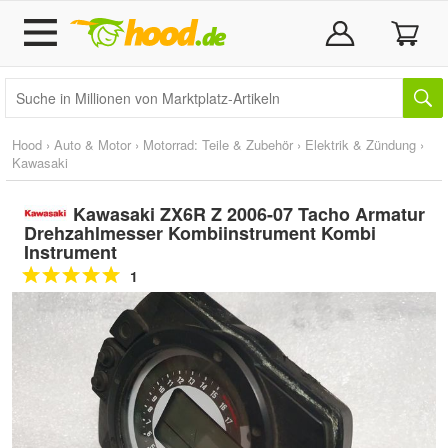
Hood
›
Auto & Motor
›
Motorrad: Teile & Zubehör
›
Elektrik & Zündung
›
Kawasaki
Kawasaki ZX6R Z 2006-07 Tacho Armatur
Drehzahlmesser Kombiinstrument Kombi
Instrument
1