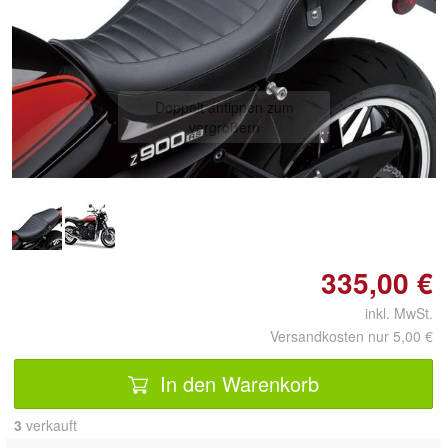
Doppelt antippen zum
vergrößern
335,00 €
inkl. MwSt.
Versandkosten nur 5,00 €
In den Warenkorb
3
 verkauft