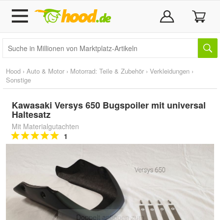
Hood
›
Auto & Motor
›
Motorrad: Teile & Zubehör
›
Verkleidungen
›
Sonstige
Kawasaki Versys 650 Bugspoiler mit universal
Haltesatz
Mit Materialgutachten
1
Doppelt antippen zum