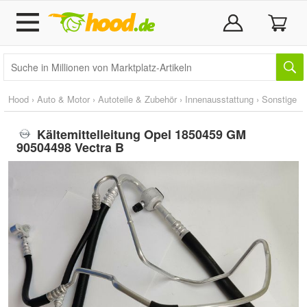
Hood
›
Auto & Motor
›
Autoteile & Zubehör
›
Innenausstattung
›
Sonstige
Kältemittelleitung Opel 1850459 GM
90504498 Vectra B