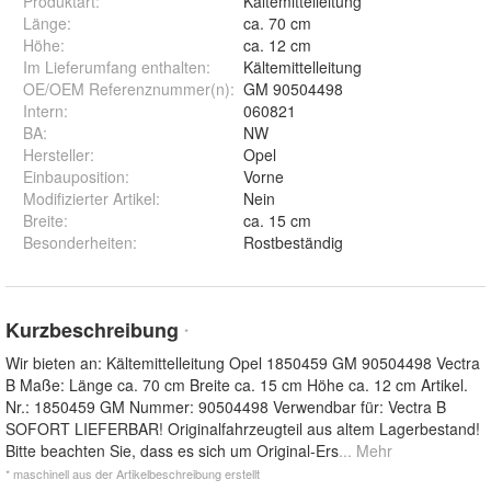
Produktart
:
Kältemittelleitung
Länge
:
ca. 70 cm
Höhe
:
ca. 12 cm
Im Lieferumfang enthalten
:
Kältemittelleitung
OE/OEM Referenznummer(n)
:
GM 90504498
Intern
:
060821
BA
:
NW
Hersteller
:
Opel
Einbauposition
:
Vorne
Modifizierter Artikel
:
Nein
Breite
:
ca. 15 cm
Besonderheiten
:
Rostbeständig
Kurzbeschreibung
*
Wir bieten an: Kältemittelleitung Opel 1850459 GM 90504498 Vectra
B Maße: Länge ca. 70 cm Breite ca. 15 cm Höhe ca. 12 cm Artikel.
Nr.: 1850459 GM Nummer: 90504498 Verwendbar für: Vectra B
SOFORT LIEFERBAR! Originalfahrzeugteil aus altem Lagerbestand!
Bitte beachten Sie, dass es sich um Original-Ers
... Mehr
* maschinell aus der Artikelbeschreibung erstellt