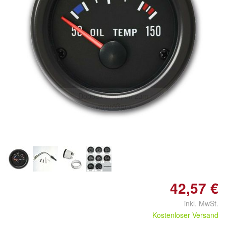
Doppelt antippen zum
vergrößern
42,57 €
inkl. MwSt.
Kostenloser Versand