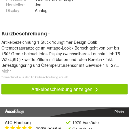
Hersteller
:
Jom
Display
:
Analog
Kurzbeschreibung
*
Artikelbezeichnung 1 Stück Youngtimer Design Optik
Öltemperaturanzeige im Vintage-Look • Bereich geht von 50° bis
150° Grad • beleuchtetes Display (wechselbares Leuchtmittel: T5
W2x4,6D ) • weiße Ziffern mit blauen und roten Bereich • inkl.
Befestigungsring und Öltemperatursensor mit Gewinde 1 8 -27
...
Mehr
* maschinell aus der Artikelbeschreibung erstellt
Artikelbeschreibung anzeigen
Platin
ATC-Hamburg
1979 Verkäufe
100% positiv