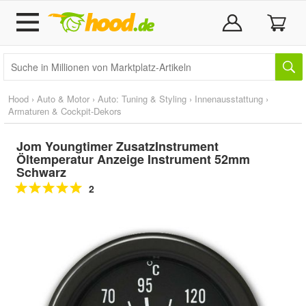
Hood
›
Auto & Motor
›
Auto: Tuning & Styling
›
Innenausstattung
›
Armaturen & Cockpit-Dekors
Jom Youngtimer ZusatzInstrument
Öltemperatur Anzeige Instrument 52mm
Schwarz
2