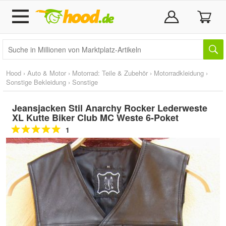
Hood
›
Auto & Motor
›
Motorrad: Teile & Zubehör
›
Motorradkleidung
›
Sonstige Bekleidung
›
Sonstige
Jeansjacken Stil Anarchy Rocker Lederweste
XL Kutte Biker Club MC Weste 6-Poket
1