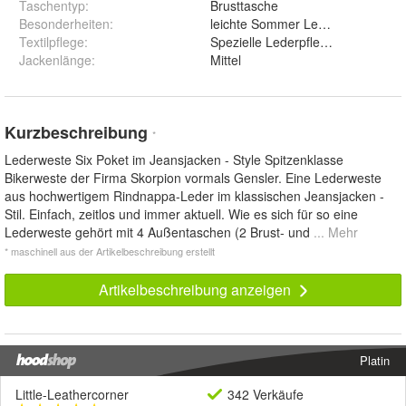
Taschentyp
:
Brusttasche
Besonderheiten
:
leichte Sommer Lederweste
Textilpflege
:
Spezielle Lederpflege
Jackenlänge
:
Mittel
Kurzbeschreibung
*
Lederweste Six Poket im Jeansjacken - Style Spitzenklasse
Bikerweste der Firma Skorpion vormals Gensler. Eine Lederweste
aus hochwertigem Rindnappa-Leder im klassischen Jeansjacken -
Stil. Einfach, zeitlos und immer aktuell. Wie es sich für so eine
Lederweste gehört mit 4 Außentaschen (2 Brust- und
... Mehr
* maschinell aus der Artikelbeschreibung erstellt
Artikelbeschreibung anzeigen
Platin
Little-Leathercorner
342 Verkäufe