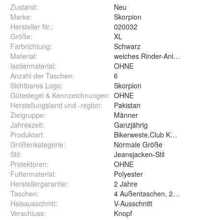
Zustand:
Neu
Marke:
Skorpion
Hersteller Nr.:
020032
Größe
:
XL
Farbrichtung
:
Schwarz
Material
:
weiches Rinder-Anilinleder
Isoliermaterial
:
OHNE
Anzahl der Taschen
:
6
Sichtbares Logo
:
Skorpion
Gütesiegel & Kennzeichnungen
:
OHNE
Herstellungsland und -region
:
Pakistan
Zielgruppe
:
Männer
Jahreszeit
:
Ganzjährig
Produktart
:
Bikerweste,Club Kutte,Lederwest
Größenkategorie
:
Normale Größe
Stil
:
Jeansjacken-Stil
Protektoren
:
OHNE
Futtermaterial
:
Polyester
Herstellergarantie
:
2 Jahre
Taschen
:
4 Außentaschen, 2 Innentaschen
Halsausschnitt
:
V-Ausschnitt
Verschluss
:
Knopf