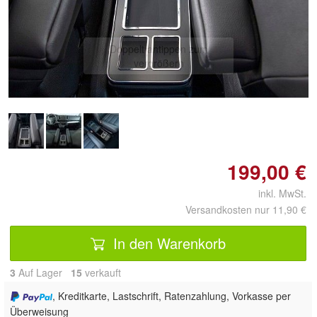
Doppelt antippen zum
vergrößern
199,00 €
inkl. MwSt.
Versandkosten nur 11,90 €
In den Warenkorb
3
Auf Lager
15
 verkauft
, Kreditkarte, Lastschrift, Ratenzahlung, Vorkasse per
Überweisung