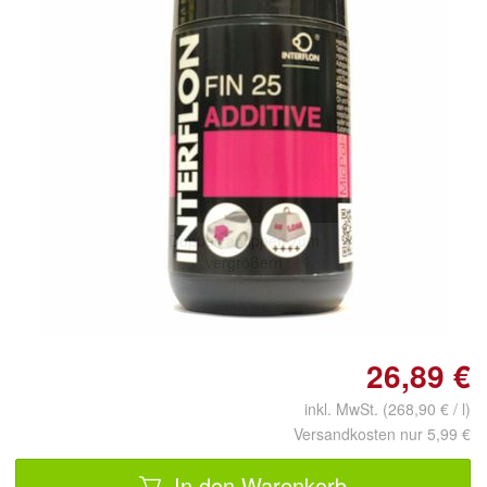
Doppelt antippen zum
vergrößern
26,89 €
inkl. MwSt. (268,90 € / l)
Versandkosten nur 5,99 €
In den Warenkorb