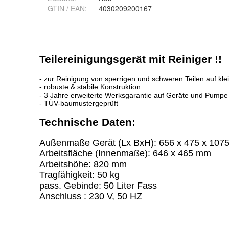
GTIN / EAN:
4030209200167