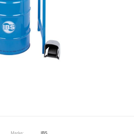
Marke:
IBS