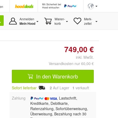
Mit Sicherheit bei
en
Hood einkaufen
Anmelden
Waren-
Merk-
Mein Hood
korb
zettel
749,00 €
inkl. MwSt.
Versandkosten nur 60,00 €
In den Warenkorb
Sofort lieferbar
2
Auf Lager
1
 verkauft
Zahlung
, Lastschrift,
Kreditkarte, Debitkarte,
Ratenzahlung, Sofortüberweisung,
Überweisung, Bezahlung nach 30