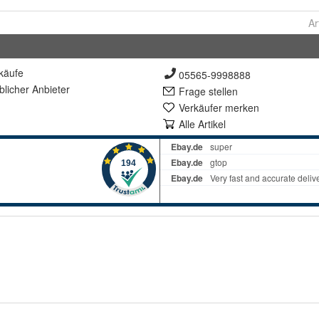
Ar
käufe
05565-9998888
lich
er Anbieter
Frage stellen
Verkäufer merken
Alle Artikel