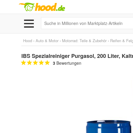
Hood
›
Auto & Motor
›
Motorrad: Teile & Zubehör
›
Reifen & Fel
IBS Spezialreiniger Purgasol, 200 Liter, Kaltr
3
Bewertungen