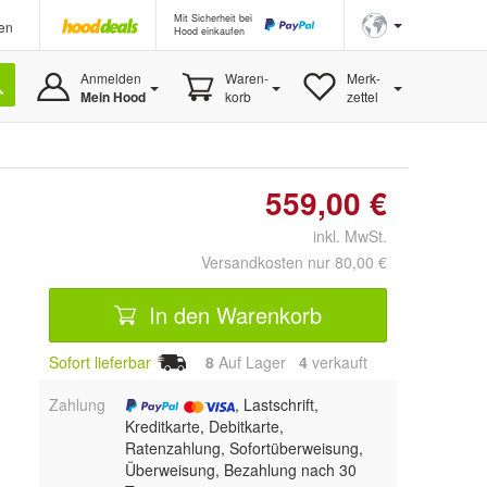
Mit Sicherheit bei
en
Hood einkaufen
Anmelden
Waren-
Merk-
Mein Hood
korb
zettel
559,00 €
inkl. MwSt.
Versandkosten nur 80,00 €
In den Warenkorb
Sofort lieferbar
8
Auf Lager
4
 verkauft
Zahlung
, Lastschrift,
Kreditkarte, Debitkarte,
Ratenzahlung, Sofortüberweisung,
Überweisung, Bezahlung nach 30