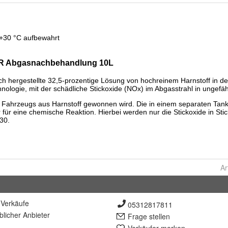
Ar
Verkäufe
05312817811
lich
er Anbieter
Frage stellen