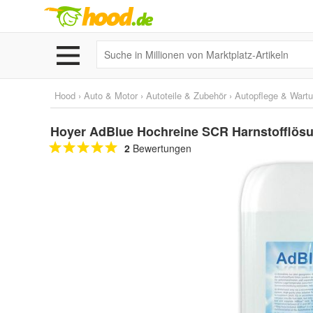
Hood
›
Auto & Motor
›
Autoteile & Zubehör
›
Autopflege & Wart
Hoyer AdBlue Hochreine SCR Harnstofflösun
2
Bewertungen