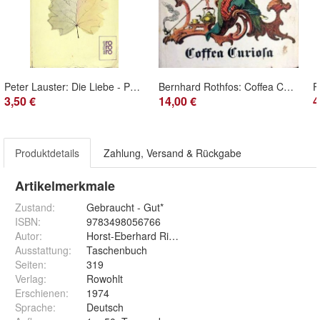
Peter Lauster: Die Liebe - Psychologie eines Phänomens (1985) Rowohlt 7677
Bernhard Rothfos: Coffea Curiosa (1968) Gordian Max Rieck
3,50 €
14,00 €
4
Produktdetails
Zahlung, Versand & Rückgabe
Artikelmerkmale
Zustand:
Gebraucht - Gut*
ISBN:
9783498056766
Autor
:
Horst-Eberhard Richter
Ausstattung
:
Taschenbuch
Seiten
:
319
Verlag
:
Rowohlt
Erschienen
:
1974
Sprache
:
Deutsch