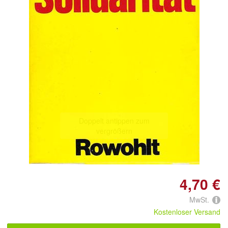
Doppelt antippen zum
vergrößern
4,70 €
MwSt.
Kostenloser Versand