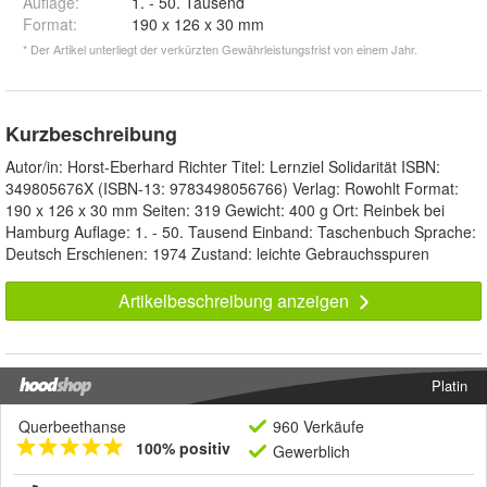
Auflage
:
1. - 50. Tausend
Format
:
190 x 126 x 30 mm
* Der Artikel unterliegt der verkürzten Gewährleistungsfrist von einem Jahr.
Kurzbeschreibung
Autor/in: Horst-Eberhard Richter Titel: Lernziel Solidarität ISBN:
349805676X (ISBN-13: 9783498056766) Verlag: Rowohlt Format:
190 x 126 x 30 mm Seiten: 319 Gewicht: 400 g Ort: Reinbek bei
Hamburg Auflage: 1. - 50. Tausend Einband: Taschenbuch Sprache:
Deutsch Erschienen: 1974 Zustand: leichte Gebrauchsspuren
Artikelbeschreibung anzeigen
Platin
Querbeethanse
960 Verkäufe
100% positiv
Gewerblich