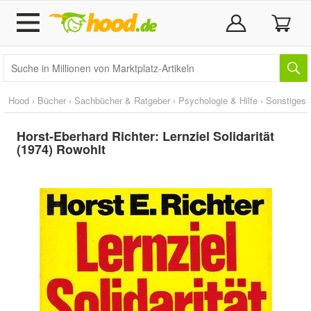
Hood
›
Bücher
›
Sachbücher & Ratgeber
›
Psychologie & Hilfe
›
Sonstiges
Horst-Eberhard Richter: Lernziel Solidarität
(1974) Rowohlt