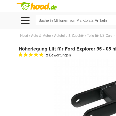
Hood
›
Auto & Motor
›
Autoteile & Zubehör
›
Teile für US-Cars
›
Höherlegung Lift für Ford Explorer 95 - 05 h
2
Bewertungen