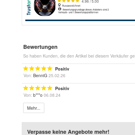
Bewertungen
So haben Kunden, die den Artikel bei diesem Verkäufer ge
Positiv
Von:
BenniG
25.02.26
Positiv
Von:
b***o
06.08.24
Mehr...
Verpasse keine Angebote mehr!