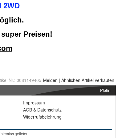
tikel Nr.:
0081149405
Melden
|
Ähnlichen
Artikel verkaufen
Platin
Impressum
AGB
&
Datenschutz
Widerrufsbelehrung