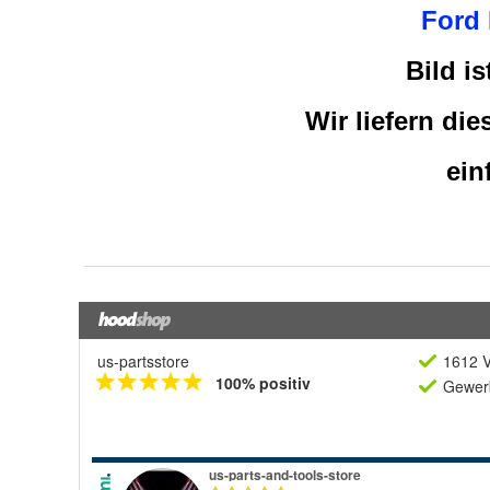
us-partsstore
1612 V
100% positiv
Gewerb