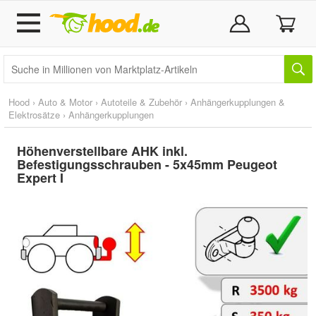
Hood
›
Auto & Motor
›
Autoteile & Zubehör
›
Anhängerkupplungen &
Elektrosätze
›
Anhängerkupplungen
Höhenverstellbare AHK inkl.
Befestigungsschrauben - 5x45mm Peugeot
Expert I