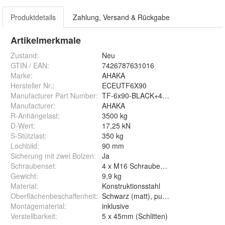
Produktdetails
Zahlung, Versand & Rückgabe
Artikelmerkmale
Zustand:
Neu
GTIN / EAN:
7426787631016
Marke:
AHAKA
Hersteller Nr.:
ECEUTF6X90
Manufacturer Part Number
:
TF-6x90-BLACK+4xM16x50
Manufacturer
:
AHAKA
R-Anhängelast
:
3500 kg
D-Wert
:
17,25 kN
S-Stützlast
:
350 kg
Lochbild
:
90 mm
Sicherung mit zwei Bolzen
:
Ja
Schraubenset
:
4 x M16 Schrauben (in der Lieferung e
Gewicht
:
9,9 kg
Material
:
Konstruktionsstahl
Oberflächenbeschaffenheit
:
Schwarz (matt), pulverlackiert
Montagematerial
:
inklusive
Verstellbarkeit
:
5 x 45mm (Schlitten)