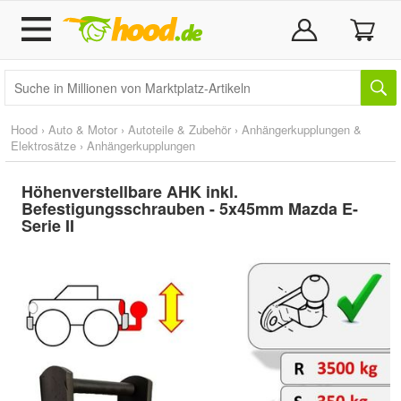
Hood
›
Auto & Motor
›
Autoteile & Zubehör
›
Anhängerkupplungen &
Elektrosätze
›
Anhängerkupplungen
Höhenverstellbare AHK inkl.
Befestigungsschrauben - 5x45mm Mazda E-
Serie II