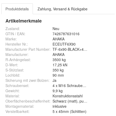
Produktdetails
Zahlung, Versand & Rückgabe
Artikelmerkmale
Zustand:
Neu
GTIN / EAN:
7426787631016
Marke:
AHAKA
Hersteller Nr.:
ECEUTF6X90
Manufacturer Part Number
:
TF-6x90-BLACK+4xM16x50
Manufacturer
:
AHAKA
R-Anhängelast
:
3500 kg
D-Wert
:
17,25 kN
S-Stützlast
:
350 kg
Lochbild
:
90 mm
Sicherung mit zwei Bolzen
:
Ja
Schraubenset
:
4 x M16 Schrauben (in der Lieferung e
Gewicht
:
9,9 kg
Material
:
Konstruktionsstahl
Oberflächenbeschaffenheit
:
Schwarz (matt), pulverlackiert
Montagematerial
:
inklusive
Verstellbarkeit
:
5 x 45mm (Schlitten)