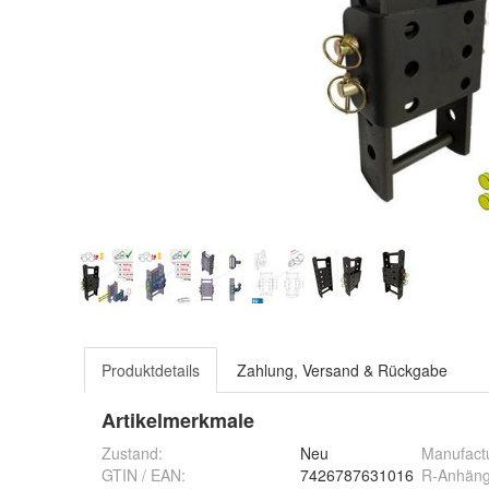
Produktdetails
Zahlung, Versand & Rückgabe
Artikelmerkmale
Zustand:
Neu
Manufact
GTIN / EAN:
7426787631016
R-Anhäng