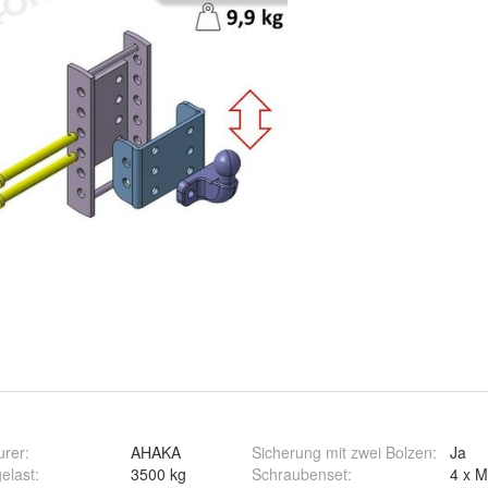
urer
:
AHAKA
Sicherung mit zwei Bolzen
:
Ja
elast
:
3500 kg
Schraubenset
:
4 x M