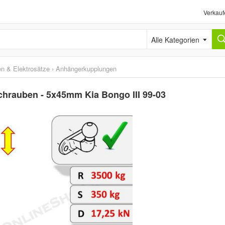
Verkauf
Alle Kategorien
n & Elektrosätze
›
Anhängerkupplungen
chrauben - 5x45mm Kia Bongo III 99-03