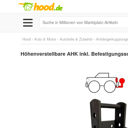
Hood
›
Auto & Motor
›
Autoteile & Zubehör
›
Anhängerkupplunge
Höhenverstellbare AHK inkl. Befestigungss