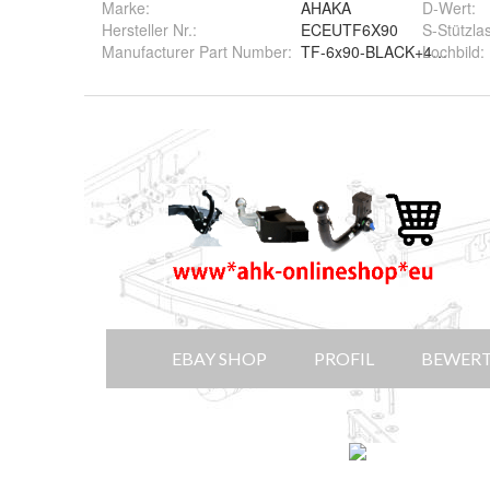
Marke:
AHAKA
D-Wert
:
Hersteller Nr.:
ECEUTF6X90
S-Stützlas
Manufacturer Part Number
:
TF-6x90-BLACK+4xM16x5
Lochbild
: