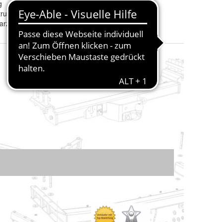
g
ruktionsstahl
rz (matt), pulverlackiert