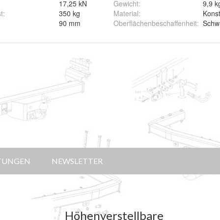
17,25 kN
Gewicht
:
9,9 k
t
:
350 kg
Material
:
Konst
0
90 mm
Oberflächenbeschaffenheit
:
Schwa