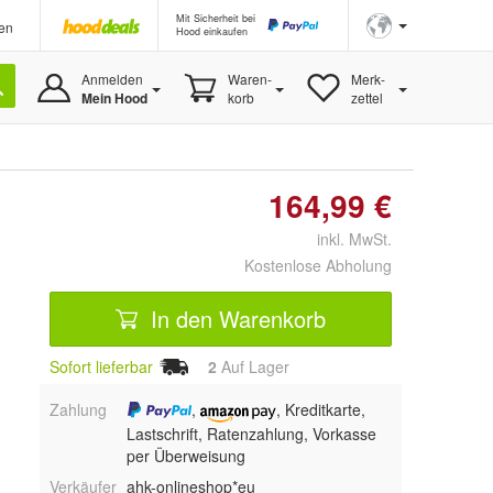
Mit Sicherheit bei
en
Hood einkaufen
Anmelden
Waren-
Merk-
Mein Hood
korb
zettel
164,99 €
inkl. MwSt.
Kostenlose Abholung
In den Warenkorb
Sofort lieferbar
2
Auf Lager
Zahlung
,
, Kreditkarte,
Lastschrift, Ratenzahlung, Vorkasse
per Überweisung
Verkäufer
ahk-onlineshop*eu