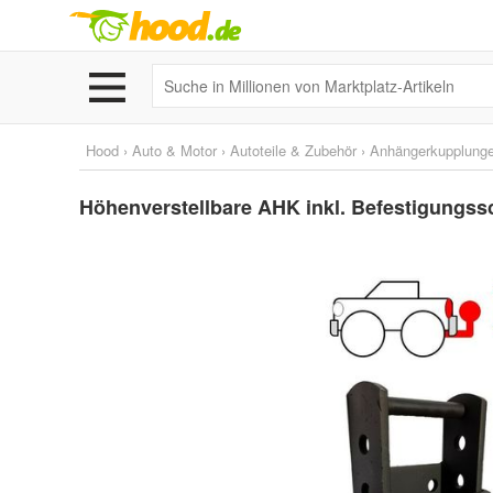
Hood
›
Auto & Motor
›
Autoteile & Zubehör
›
Anhängerkupplunge
Höhenverstellbare AHK inkl. Befestigungss