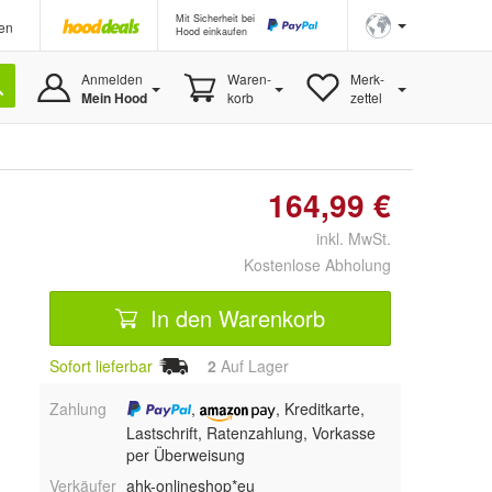
Mit Sicherheit bei
en
Hood einkaufen
Anmelden
Waren-
Merk-
Mein Hood
korb
zettel
164,99 €
inkl. MwSt.
Kostenlose Abholung
In den Warenkorb
Sofort lieferbar
2
Auf Lager
Zahlung
,
, Kreditkarte,
Lastschrift, Ratenzahlung, Vorkasse
per Überweisung
Verkäufer
ahk-onlineshop*eu