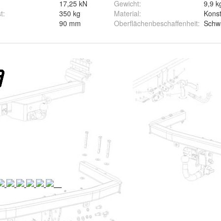
17,25 kN
Gewicht
:
9,9 k
t
:
350 kg
Material
:
Konst
0
90 mm
Oberflächenbeschaffenheit
:
Schwa