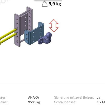
urer
:
AHAKA
Sicherung mit zwei Bolzen
:
Ja
elast
:
3500 kg
Schraubenset
:
4 x M