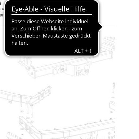
g
ruktionsstahl
rz (matt), pulverlackiert