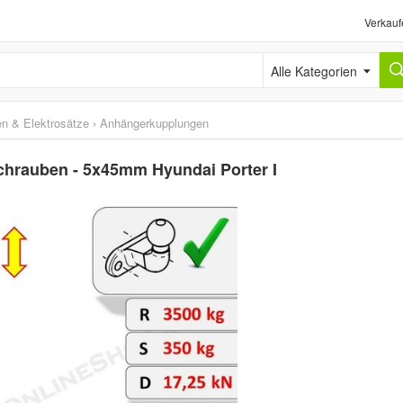
Verkauf
Alle Kategorien
n & Elektrosätze
›
Anhängerkupplungen
chrauben - 5x45mm Hyundai Porter I