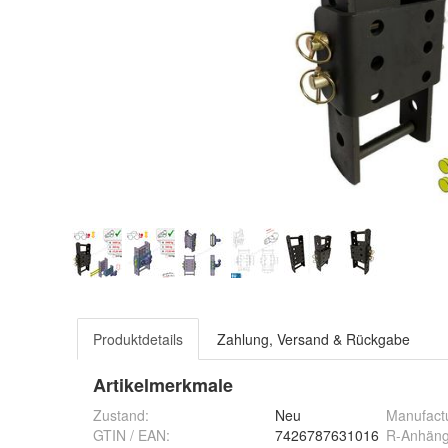
Produktdetails
Zahlung, Versand & Rückgabe
Artikelmerkmale
Zustand:
Neu
Manufact
GTIN / EAN:
7426787631016
R-Anhäng