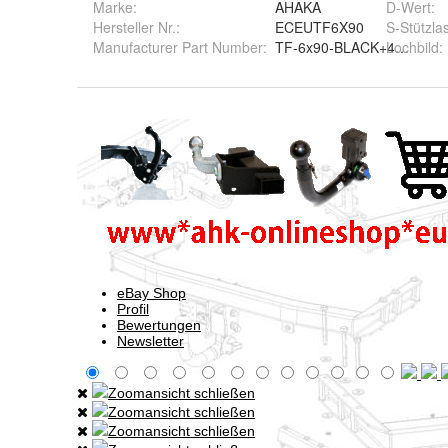
Marke:
AHAKA
D-Wert
:
Hersteller Nr.:
ECEUTF6X90
S-Stützlas
Manufacturer Part Number
:
TF-6x90-BLACK+4xM16x5
Lochbild
: