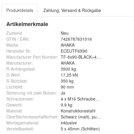
Produktdetails
Zahlung, Versand & Rückgabe
Artikelmerkmale
Zustand:
Neu
GTIN / EAN:
7426787631016
Marke:
AHAKA
Hersteller Nr.:
ECEUTF6X90
Manufacturer Part Number
:
TF-6x90-BLACK+4xM16x50
Manufacturer
:
AHAKA
R-Anhängelast
:
3500 kg
D-Wert
:
17,25 kN
S-Stützlast
:
350 kg
Lochbild
:
90 mm
Sicherung mit zwei Bolzen
:
Ja
Schraubenset
:
4 x M16 Schrauben (in der Lieferung e
Gewicht
:
9,9 kg
Material
:
Konstruktionsstahl
Oberflächenbeschaffenheit
:
Schwarz (matt), pulverlackiert
Montagematerial
:
inklusive
Verstellbarkeit
:
5 x 45mm (Schlitten)