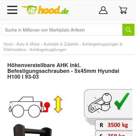
Hood
›
Auto & Motor
›
Autoteile & Zubehör
›
Anhängerkupplungen &
Elektrosätze
›
Anhängerkupplungen
Höhenverstellbare AHK inkl.
Befestigungsschrauben - 5x45mm Hyundai
H100 I 93-03