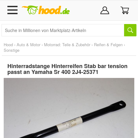
Hood
›
Auto & Motor
›
Motorrad: Teile & Zubehör
›
Reifen & Felgen
›
Sonstige
Hinterradstange Hinterreifen Stab bar tension
passt an Yamaha Sr 400 2J4-25371