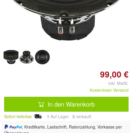
Doppelt antippen zum
vergrößern
99,00 €
inkl. MwSt.
Kostenloser Versand
In den Warenkorb
Sofort lieferbar
1
Auf Lager
2
 verkauft
, Kreditkarte, Lastschrift, Ratenzahlung, Vorkasse per