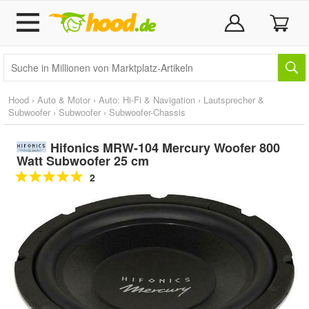
Hood
›
Auto & Motor
›
Auto: Hi-Fi & Navigation
›
Lautsprecher &
Subwoofer
›
Subwoofer
›
Subwoofer-Chassis
Hifonics MRW-104 Mercury Woofer 800
Watt Subwoofer 25 cm
2